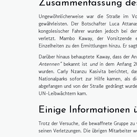
Zusammenfassung des
Ungewöhnlicherweise war die Straße im Vo
gewährleisten. Der Botschafter Luca Attanasi
kongolesischer Fahrer wurden jedoch bei de
verletzt. Mambo Kaway, der Vorsitzende ei
Einzelheiten zu den Ermittlungen hinzu. Er sag
Darüber hinaus behauptete Kaway, dass der Ang
Antennen”
bekannt ist
und
in dem Anfang 20
wurden. Carly Nzanzu Kasivita berichtet, d
Nationalparks sofort zur Hilfe kamen, als d
abgefangen und von der Straße gedrängt wurd
UN-Leibwächtern kam.
Einige Informationen 
Trotz der Versuche, die bewaffnete Gruppe zu v
seinen Verletzungen. Die übrigen Mitarbeiter