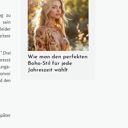
ng zu
d sein
eider
itere
 “
Drei
Wie man den perfekten
resst
Boho-Stil für jede
unga-
Jahreszeit wählt
onvoi
nd den
später