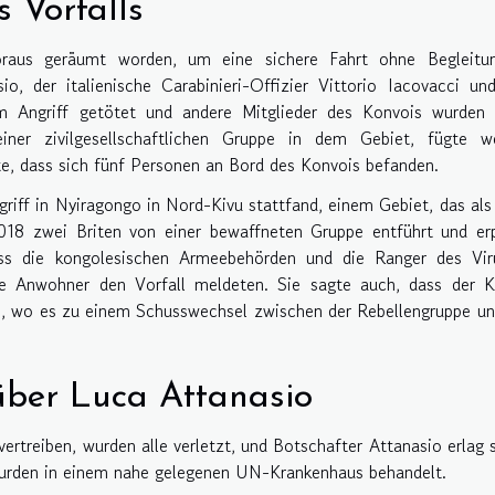
 Vorfalls
raus geräumt worden, um eine sichere Fahrt ohne Begleitu
o, der italienische Carabinieri-Offizier Vittorio Iacovacci un
m Angriff getötet und andere Mitglieder des Konvois wurden l
ner zivilgesellschaftlichen Gruppe in dem Gebiet, fügte we
te, dass sich fünf Personen an Bord des Konvois befanden.
riff in Nyiragongo in Nord-Kivu stattfand, einem Gebiet, das als
18 zwei Briten von einer bewaffneten Gruppe entführt und erp
ass die kongolesischen Armeebehörden und die Ranger des Vir
ie Anwohner den Vorfall meldeten. Sie sagte auch, dass der K
e, wo es zu einem Schusswechsel zwischen der Rebellengruppe u
über Luca Attanasio
ertreiben, wurden alle verletzt, und Botschafter Attanasio erlag 
 wurden in einem nahe gelegenen UN-Krankenhaus behandelt.