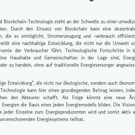
d Blockchain-Technologie steht an der Schwelle zu einer umwäl
kten. Durch den Einsatz von Blockchain kann eine dezentral
en, die es ermöglicht, Stromerzeugung und -verbrauch effizien
heißt eine nachhaltige Entwicklung, die nicht nur die Umwelt s
omie der Verbraucher führt. Technologische Fortschritte in b
elne Haushalte und Gemeinschaften in der Lage sind, Energ
nder zu handeln, ohne auf traditionelle Energieversorger angewie
tige Entwicklung", die nicht nur ökologische, sondern auch ökono
Technologie kann hier einen grundlegenden Beitrag leisten, ind
chen den Akteuren schafft. Als Folge könnte eine neue Är
 Energien die Basis eines jeden Energiemodells bilden. Die Vision
ss jeder Einzelne zum Energieproduzenten wird und somit aktiv 
ourcenschonenden Energiesystems teilhat.