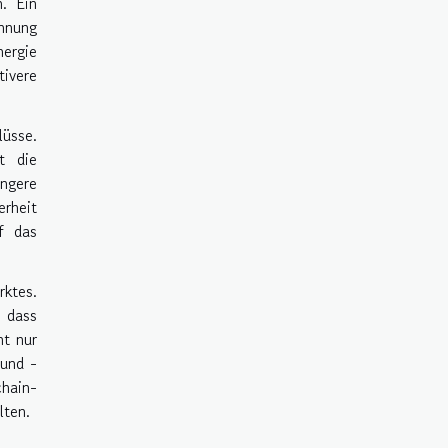
. Ein
chnung
nergie
ivere
lüsse.
t die
ngere
erheit
uf das
rktes.
e dass
ht nur
 und -
hain-
lten.