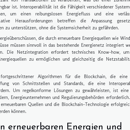
gbar ist. Interoperabilität ist die Fähigkeit verschiedener Syste
ten, um einen reibungslosen Energiefluss und eine verläss
lative Herausforderungen betreffen die Anpassung gesetzl
 zu unterstützen, ohne die Systemsicherheit zu gefährden.
rgieüberschüssen, die durch erneuerbare Energiequellen wie Win
sse müssen sinnvoll in das bestehende Energienetz integriert w
n. Die Netzintegration erfordert technisches Know-how, um
nergiequellen zu ermöglichen und gleichzeitig die Netzstabili
ortgeschrittener Algorithmen für die Blockchain, die eine
fung von Schnittstellen und Standards, die eine Interoperabi
rdern. Um regelkonforme Lösungen zu gewährleisten, ist eine
ern, Energieunternehmen und Regulierungsbehörden erforderlich
 erneuerbaren Quellen und die Blockchain-Technologie erfolgrei
werden können.
on erneuerbaren Energien und