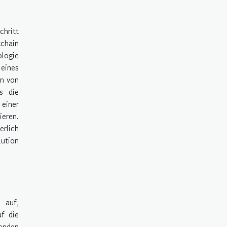
chritt
kchain
ologie
eines
en von
s die
 einer
ieren.
erlich
lution
 auf,
uf die
enden