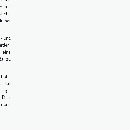
me und
liche
icher
d- und
erden,
 eine
tät zu
 hohe
lität
 enge
. Dies
ch und