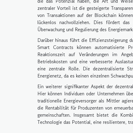
die das Potenzial haben, die Art und Weise,
zentraler Vorteil ist die gesteigerte Transpar
von Transaktionen auf der Blockchain können 
lückenlos nachvollziehen. Dies fördert das
Überwachung und Regulierung des Energiemark
Darüber hinaus führt die Effizienzsteigerung 
Smart Contracts können automatisierte Pr
Reaktionszeit auf Veränderungen im Ange
Betriebskosten und eine verbesserte Auslastun
eine zentrale Rolle. Die dezentralisierte St
Energienetz, da es keinen einzelnen Schwachpu
Ein weiterer signifikanter Aspekt der dezentr
Hier können Individuen oder Unternehmen über
traditionelle Energieversorger als Mittler ag
die Rentabilität für Produzenten von erneuerb
gemeinschaften. Insgesamt bietet die Kombi
Technologie das Potential, eine resilientere, t