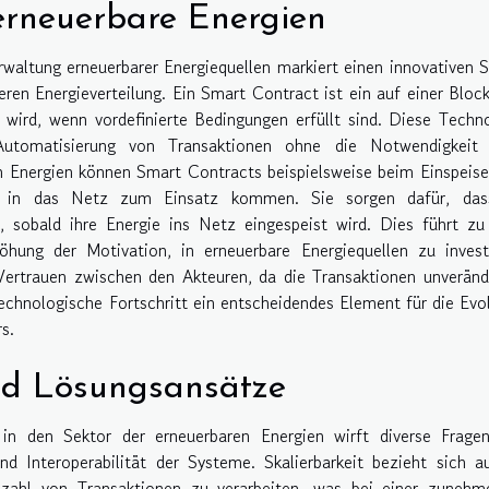
erneuerbare Energien
waltung erneuerbarer Energiequellen markiert einen innovativen S
eren Energieverteilung. Ein Smart Contract ist ein auf einer Bloc
 wird, wenn vordefinierte Bedingungen erfüllt sind. Diese Techn
Automatisierung von Transaktionen ohne die Notwendigkeit 
n Energien können Smart Contracts beispielsweise beim Einspeis
n in das Netz zum Einsatz kommen. Sie sorgen dafür, das
 sobald ihre Energie ins Netz eingespeist wird. Dies führt zu
öhung der Motivation, in erneuerbare Energiequellen zu invest
ertrauen zwischen den Akteuren, da die Transaktionen unveränd
technologische Fortschritt ein entscheidendes Element für die Evo
s.
nd Lösungsansätze
in den Sektor der erneuerbaren Energien wirft diverse Fragen
nd Interoperabilität der Systeme. Skalierbarkeit bezieht sich a
nzahl von Transaktionen zu verarbeiten, was bei einer zunehm