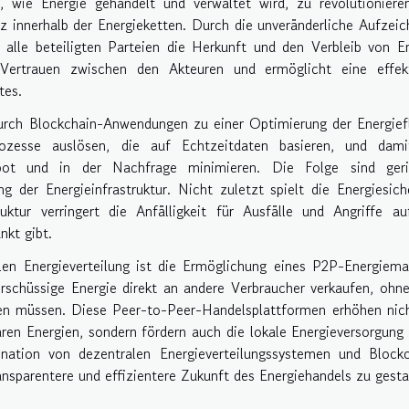
 wie Energie gehandelt und verwaltet wird, zu revolutionieren
enz innerhalb der Energieketten. Durch die unveränderliche Aufzei
alle beteiligten Parteien die Herkunft und den Verbleib von E
 Vertrauen zwischen den Akteuren und ermöglicht eine effekt
tes.
durch Blockchain-Anwendungen zu einer Optimierung der Energief
ozesse auslösen, die auf Echtzeitdaten basieren, und dami
bot und in der Nachfrage minimieren. Die Folge sind geri
g der Energieinfrastruktur. Nicht zuletzt spielt die Energiesich
ruktur verringert die Anfälligkeit für Ausfälle und Angriffe a
nkt gibt.
alen Energieverteilung ist die Ermöglichung eines P2P-Energiema
schüssige Energie direkt an andere Verbraucher verkaufen, ohn
ieren müssen. Diese Peer-to-Peer-Handelsplattformen erhöhen nic
aren Energien, sondern fördern auch die lokale Energieversorgung
nation von dezentralen Energieverteilungssystemen und Blockc
ransparentere und effizientere Zukunft des Energiehandels zu gesta