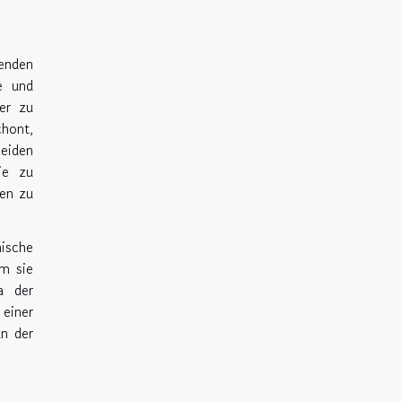
zenden
e und
ter zu
chont,
eiden
ie zu
sen zu
mische
em sie
a der
 einer
an der