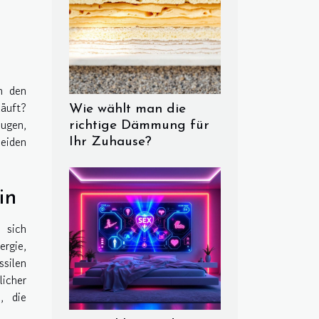
n den
läuft?
Wie wählt man die
eugen,
richtige Dämmung für
beiden
Ihr Zuhause?
in
 sich
ergie,
silen
licher
, die