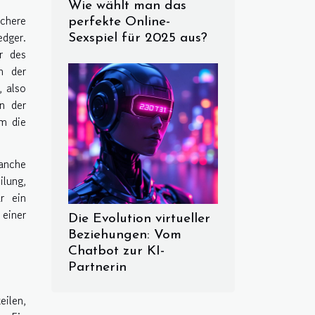
Wie wählt man das
ichere
perfekte Online-
edger.
Sexspiel für 2025 aus?
r des
n der
, also
n der
um die
anche
ilung,
r ein
einer
Die Evolution virtueller
Beziehungen: Vom
Chatbot zur KI-
Partnerin
eilen,