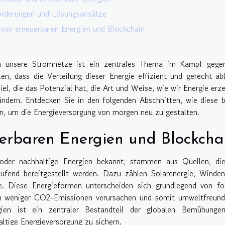
rderungen und Lösungsansätze
 von erneuerbaren Energien und Blockchain
 in unsere Stromnetze ist ein zentrales Thema im Kampf gege
n, dass die Verteilung dieser Energie effizient und gerecht ab
l, die das Potenzial hat, die Art und Weise, wie wir Energie erz
ändern. Entdecken Sie in den folgenden Abschnitten, wie diese 
 um die Energieversorgung von morgen neu zu gestalten.
erbaren Energien und Blockcha
 oder nachhaltige Energien bekannt, stammen aus Quellen, die
aufend bereitgestellt werden. Dazu zählen Solarenergie, Winden
 Diese Energieformen unterscheiden sich grundlegend von fos
ion weniger CO2-Emissionen verursachen und somit umweltfreund
ien ist ein zentraler Bestandteil der globalen Bemühungen
tige Energieversorgung zu sichern.