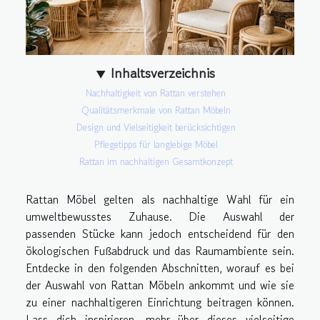
Inhaltsverzeichnis
Nachhaltigkeit von Rattan verstehen
Qualitätsmerkmale von Rattan Möbeln
Design und Vielseitigkeit berücksichtigen
Pflegetipps für langlebige Möbel
Rattan im nachhaltigen Gesamtkonzept
Rattan Möbel gelten als nachhaltige Wahl für ein
umweltbewusstes Zuhause. Die Auswahl der
passenden Stücke kann jedoch entscheidend für den
ökologischen Fußabdruck und das Raumambiente sein.
Entdecke in den folgenden Abschnitten, worauf es bei
der Auswahl von Rattan Möbeln ankommt und wie sie
zu einer nachhaltigeren Einrichtung beitragen können.
Lass dich inspirieren, mehr über dieses vielseitige