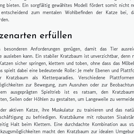
g bieten. Ein sorgfältig gewähltes Modell fördert somit nicht n
h entscheidend zum mentalen Wohlbefinden der Katze bei, d
rden.
zenarten erfüllen
 besonderen Anforderungen genügen, damit das Tier ausrei
te ausleben kann. Ein stabiler Kratzbaum ist unverzichtbar, denn 
atzen sicher springen, klettern und toben, ohne dass das Möbe
s spielt dabei eine bedeutende Rolle: Je mehr Ebenen und Platt
er Kratzbaum als Kletterparadies. Verschiedene Plattforme
Möglichkeiten zur Bewegung, zum Ausruhen oder zur Beobachtun
em ausgeprägten Spieltrieb ist es ratsam, den Kratzbau
n, Seilen oder Höhlen zu gestalten, um Langeweile zu vermeide
 der aktiven Katze, ihre Muskulatur zu trainieren und das natü
eschäftigung zu befriedigen. Kratzbäume mit robusten Sisalst
eitig Halt beim Klettern. Eine durchdachte Kombination aus st
ckzugsmöglichkeiten macht den Kratzbaum zur idealen Umgebun