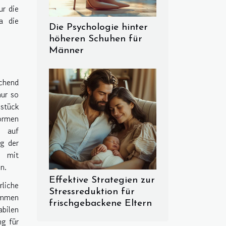
ur die
a die
Die Psychologie hinter
höheren Schuhen für
Männer
chend
nur so
lstück
formen
n auf
g der
m mit
n.
Effektive Strategien zur
rliche
Stressreduktion für
ämmen
frischgebackene Eltern
abilen
g für