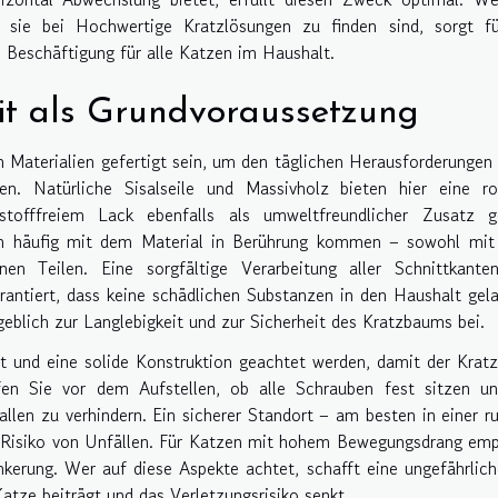
 sie bei Hochwertige Kratzlösungen zu finden sind, sorgt fü
 Beschäftigung für alle Katzen im Haushalt.
it als Grundvoraussetzung
n Materialien gefertigt sein, um den täglichen Herausforderungen
n. Natürliche Sisalseile und Massivholz bieten hier eine ro
tofffreiem Lack ebenfalls als umweltfreundlicher Zusatz ge
zen häufig mit dem Material in Berührung kommen – sowohl mit 
n Teilen. Eine sorgfältige Verarbeitung aller Schnittkante
antiert, dass keine schädlichen Substanzen in den Haushalt gel
eblich zur Langlebigkeit und zur Sicherheit des Kratzbaums bei.
it und eine solide Konstruktion geachtet werden, damit der Kra
fen Sie vor dem Aufstellen, ob alle Schrauben fest sitzen un
llen zu verhindern. Ein sicherer Standort – am besten in einer r
 Risiko von Unfällen. Für Katzen mit hohem Bewegungsdrang emp
kerung. Wer auf diese Aspekte achtet, schafft eine ungefährlic
tze beiträgt und das Verletzungsrisiko senkt.