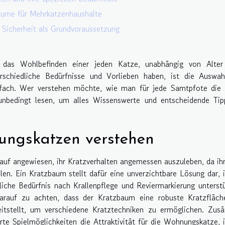
äume für Mehrkatzenhaushalte
 Sicherheit als Grundvoraussetzung
 das Wohlbefinden einer jeden Katze, unabhängig von Alter
schiedliche Bedürfnisse und Vorlieben haben, ist die Auswah
nfach. Wer verstehen möchte, wie man für jede Samtpfote die 
e unbedingt lesen, um alles Wissenswerte und entscheidende Ti
ungskatzen verstehen
f angewiesen, ihr Kratzverhalten angemessen auszuleben, da ih
hlen. Ein Kratzbaum stellt dafür eine unverzichtbare Lösung dar,
rliche Bedürfnis nach Krallenpflege und Reviermarkierung unterst
darauf zu achten, dass der Kratzbaum eine robuste Kratzfläch
itstellt, um verschiedene Kratztechniken zu ermöglichen. Zusä
rte Spielmöglichkeiten die Attraktivität für die Wohnungskatze,