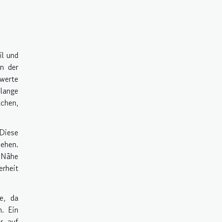
il und
rn der
werte
lange
uchen,
Diese
ehen.
e Nähe
erheit
e, da
. Ein
r auf