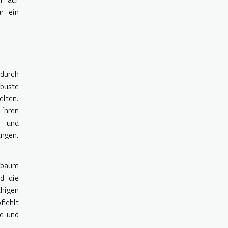
r ein
 durch
buste
lten.
ihren
n und
angen.
tzbaum
d die
uhigen
fiehlt
he und