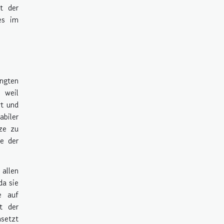
t der
es im
ngten
 weil
rt und
abiler
ze zu
de der
 allen
da sie
e auf
t der
msetzt