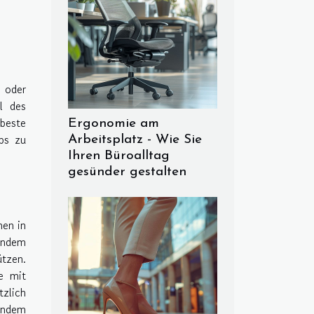
 oder
l des
beste
Ergonomie am
pps zu
Arbeitsplatz - Wie Sie
Ihren Büroalltag
gesünder gestalten
nen in
 indem
ützen.
e mit
tzlich
 indem