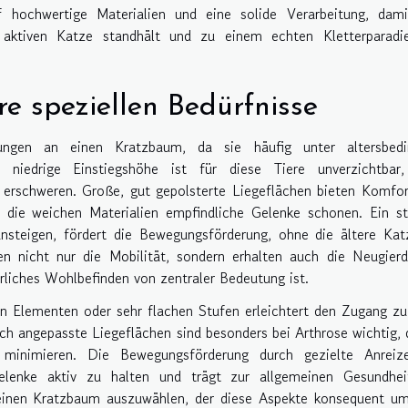
 hochwertige Materialien und eine solide Verarbeitung, dami
aktiven Katze standhält und zu einem echten Kletterparadi
e speziellen Bedürfnisse
rungen an einen Kratzbaum, da sie häufig unter altersbedi
 niedrige Einstiegshöhe ist für diese Tiere unverzichtbar,
 erschweren. Große, gut gepolsterte Liegeflächen bieten Komfo
 die weichen Materialien empfindliche Gelenke schonen. Ein st
steigen, fördert die Bewegungsförderung, ohne die ältere Kat
en nicht nur die Mobilität, sondern erhalten auch die Neugier
erliches Wohlbefinden von zentraler Bedeutung ist.
n Elementen oder sehr flachen Stufen erleichtert den Zugang zu
 angepasste Liegeflächen sind besonders bei Arthrose wichtig, 
minimieren. Die Bewegungsförderung durch gezielte Anreiz
elenke aktiv zu halten und trägt zur allgemeinen Gesundhei
, einen Kratzbaum auszuwählen, der diese Aspekte konsequent u