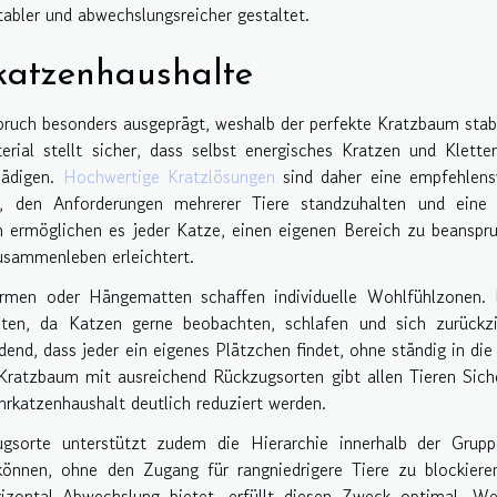
abler und abwechslungsreicher gestaltet.
katzenhaushalte
pruch besonders ausgeprägt, weshalb der perfekte Kratzbaum stab
rial stellt sicher, dass selbst energisches Kratzen und Klette
hädigen.
Hochwertige Kratzlösungen
sind daher eine empfehlens
d, den Anforderungen mehrerer Tiere standzuhalten und eine 
 ermöglichen es jeder Katze, einen eigenen Bereich zu beanspr
usammenleben erleichtert.
ormen oder Hängematten schaffen individuelle Wohlfühlzonen. 
lten, da Katzen gerne beobachten, schlafen und sich zurückzi
end, dass jeder ein eigenes Plätzchen findet, ohne ständig in di
Kratzbaum mit ausreichend Rückzugsorten gibt allen Tieren Sich
katzenhaushalt deutlich reduziert werden.
gsorte unterstützt zudem die Hierarchie innerhalb der Grupp
önnen, ohne den Zugang für rangniedrigere Tiere zu blockieren
izontal Abwechslung bietet, erfüllt diesen Zweck optimal. We