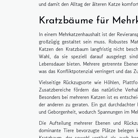
und damit den Alltag der älteren Katze komfort
Kratzbäume für Mehr
In einem Mehrkatzenhaushalt ist der Revierans
großzügig gestaltet sein muss. Robustes Mate
Katzen den Kratzbaum langfristig nicht besc
Wahl, da sie speziell darauf ausgelegt sin
Lebensdauer bieten. Mehrere getrennte Ebenen
was das Konfliktpotenzial verringert und das Z
Vielseitige Rückzugsorte wie Höhlen, Plattf
Zusatzbereiche fördern das natürliche Verha
Besonders bei mehreren Katzen ist es entscheid
der anderen zu geraten. Ein gut durchdachter 
und Geborgenheit, wodurch Spannungen im Mehr
Die Aufteilung mehrerer Ebenen und Rückzu
dominante Tiere bevorzugte Plätze belegen k
Kratzbaum, der sowohl vertikal als auch hor