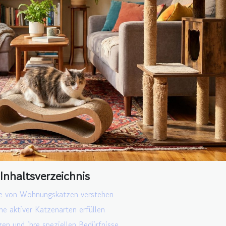
Inhaltsverzeichnis
se von Wohnungskatzen verstehen
e aktiver Katzenarten erfüllen
en und ihre speziellen Bedürfnisse