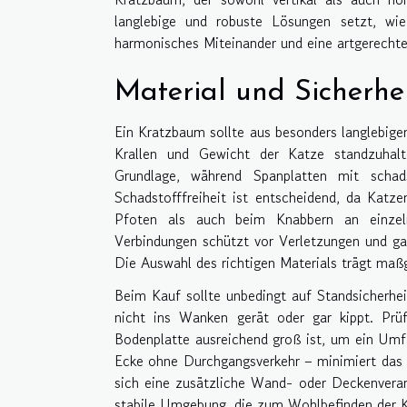
langlebige und robuste Lösungen setzt, wie
harmonisches Miteinander und eine artgerechte
Material und Sicherhe
Ein Kratzbaum sollte aus besonders langlebige
Krallen und Gewicht der Katze standzuhalte
Grundlage, während Spanplatten mit schads
Schadstofffreiheit ist entscheidend, da Kat
Pfoten als auch beim Knabbern an einzelne
Verbindungen schützt vor Verletzungen und gar
Die Auswahl des richtigen Materials trägt maßg
Beim Kauf sollte unbedingt auf Standsicherhe
nicht ins Wanken gerät oder gar kippt. Prü
Bodenplatte ausreichend groß ist, um ein Umfa
Ecke ohne Durchgangsverkehr – minimiert das
sich eine zusätzliche Wand- oder Deckenveran
stabile Umgebung, die zum Wohlbefinden der Ka