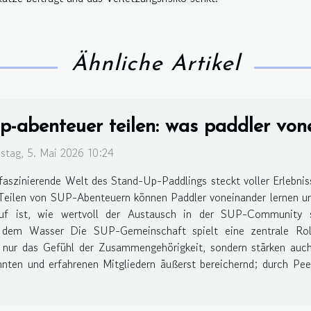
Ähnliche Artikel
p-abenteuer teilen: was paddler von
stag, 5. Mai 2026 10:24
faszinierende Welt des Stand-Up-Paddlings steckt voller Erlebni
Teilen von SUP-Abenteuern können Paddler voneinander lernen und
uf ist, wie wertvoll der Austausch in der SUP-Community s
 dem Wasser Die SUP-Gemeinschaft spielt eine zentrale Rolle
ht nur das Gefühl der Zusammengehörigkeit, sondern stärken auc
nnten und erfahrenen Mitgliedern äußerst bereichernd; durch Pe